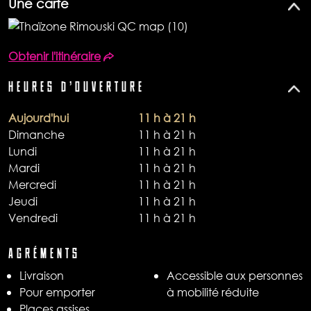
Une carte
Obtenir l'itinéraire
HEURES D'OUVERTURE
Aujourd'hui
11 h à 21 h
Dimanche
11 h à 21 h
Lundi
11 h à 21 h
Mardi
11 h à 21 h
Mercredi
11 h à 21 h
Jeudi
11 h à 21 h
Vendredi
11 h à 21 h
AGRÉMENTS
Livraison​
Accessible aux personnes
Pour emporter​
à mobilité réduite
Places assises