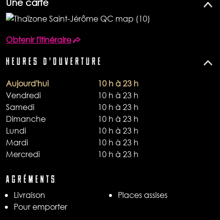
Une carte
Obtenir l'itinéraire
HEURES D'OUVERTURE
Aujourd'hui
10 h à 23 h
Vendredi
10 h à 23 h
Samedi
10 h à 23 h
Dimanche
10 h à 23 h
Lundi
10 h à 23 h
Mardi
10 h à 23 h
Mercredi
10 h à 23 h
AGRÉMENTS
Livraison​
Places assises
Pour emporter​