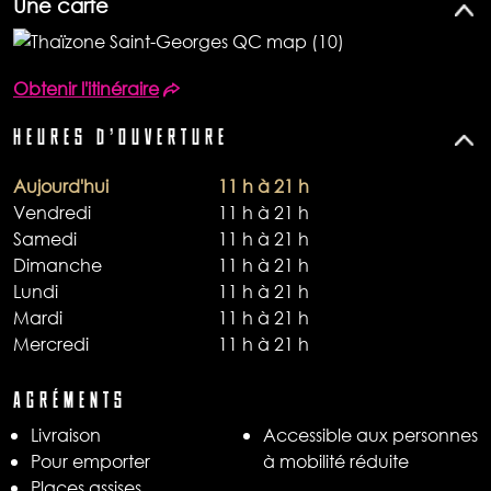
Une carte
Obtenir l'itinéraire
HEURES D'OUVERTURE
Aujourd'hui
11 h à 21 h
Vendredi
11 h à 21 h
Samedi
11 h à 21 h
Dimanche
11 h à 21 h
Lundi
11 h à 21 h
Mardi
11 h à 21 h
Mercredi
11 h à 21 h
AGRÉMENTS
Livraison​
Accessible aux personnes
Pour emporter​
à mobilité réduite
Places assises