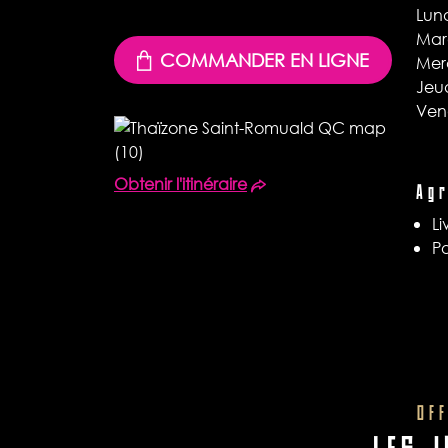
Lun
Mar
COMMANDER EN LIGNE
Mer
Jeu
Ven
Obtenir l'itinéraire
Ag
Li
Po
OF