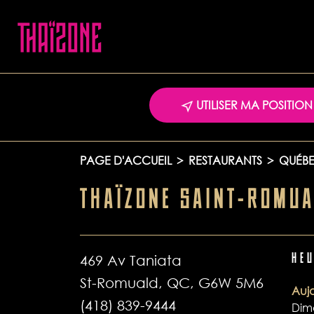
UTILISER MA POSITION
PAGE D'ACCUEIL
>
RESTAURANTS
>
QUÉB
THAÏZONE SAINT-ROMU
469 Av Taniata
HE
St-Romuald, QC, G6W 5M6
Aujo
(418) 839-9444
Dim