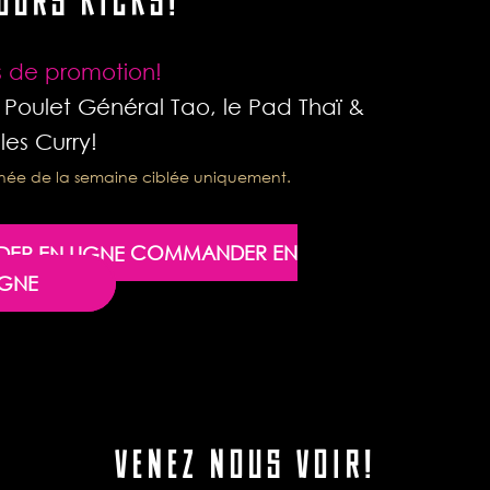
JOURS KICKS!
rs de promotion!
e Poulet Général Tao, le Pad Thaï &
les Curry!
urnée de la semaine ciblée uniquement.
COMMANDER EN
IGNE
VENEZ NOUS VOIR!