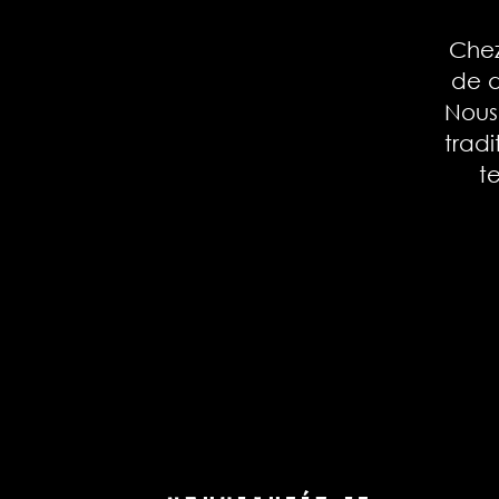
Chez
de d
Nous
tradi
t