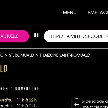
MENU
EMPLAC
 ACTUELLE
OU
EC
>
ST. ROMUALD
>
THAÏZONE SAINT-ROMUALD
ALD
URES D'OUVERTURE
urd'hui
11 h à 22 h
anche
11 h à 21 h