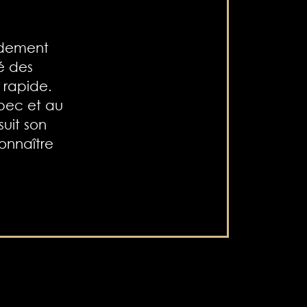
idement
é des
 rapide.
bec et au
uit son
onnaître