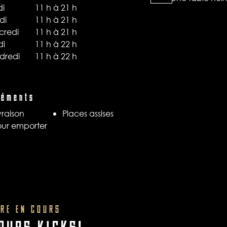
di
11 h à 21 h
di
11 h à 21 h
credi
11 h à 21 h
di
11 h à 22 h
dredi
11 h à 22 h
réments
vraison​
Places assises
ur emporter​
FRE EN COURS