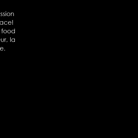
ssion
dace!
 food
ur, la
e.