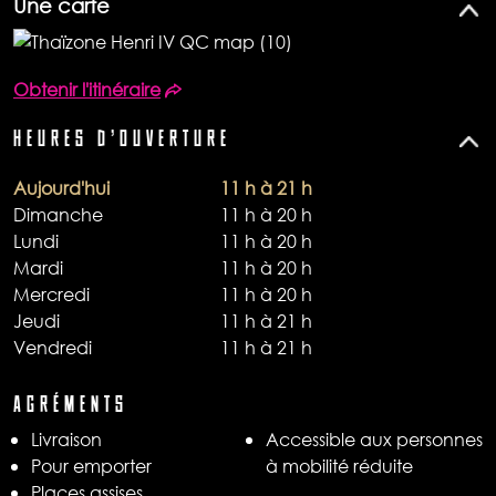
Une carte
Obtenir l'itinéraire
HEURES D'OUVERTURE
Aujourd'hui
11 h à 21 h
Dimanche
11 h à 20 h
Lundi
11 h à 20 h
Mardi
11 h à 20 h
Mercredi
11 h à 20 h
Jeudi
11 h à 21 h
Vendredi
11 h à 21 h
AGRÉMENTS
Livraison​
Accessible aux personnes
Pour emporter​
à mobilité réduite
Places assises