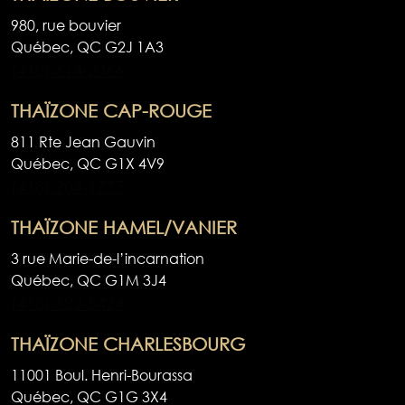
980, rue bouvier
Québec,
QC
G2J 1A3
(418) 614-2066
THAÏZONE CAP-ROUGE
811 Rte Jean Gauvin
Québec,
QC
G1X 4V9
(418) 204-1777
THAÏZONE HAMEL/VANIER
3 rue Marie-de-l’incarnation
Québec,
QC
G1M 3J4
(418) 522-8424
THAÏZONE CHARLESBOURG
11001 Boul. Henri-Bourassa
Québec,
QC
G1G 3X4