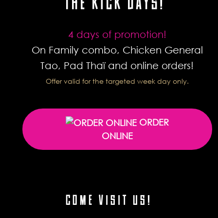
THE KICK DAYS!
4 days of promotion!
On Family combo, Chicken General
Tao, Pad Thaï and online orders!
Offer valid for the targeted week day only.
ORDER
ONLINE
COME VISIT US!