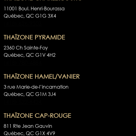
11001 Boul. Henri-Bourassa
Québec,
QC
G1G 3X4
(418) 626-9503
THAÏZONE PYRAMIDE
2360 Ch Sainte-Foy
Québec,
QC
G1V 4H2
(418) 780-4884
THAÏZONE HAMEL/VANIER
3 rue Marie-de-l’incarnation
Québec,
QC
G1M 3J4
(418) 522-8424
THAÏZONE CAP-ROUGE
811 Rte Jean Gauvin
Québec,
QC
G1X 4V9